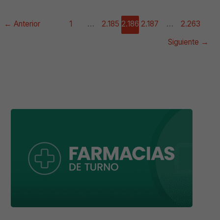
←
Anterior
1
…
2.185
2.186
2.187
…
2.263
Siguiente
→