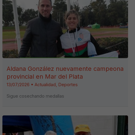
Aldana González nuevamente campeona
provincial en Mar del Plata
13/07/2026
•
Actualidad
,
Deportes
Sigue cosechando medallas