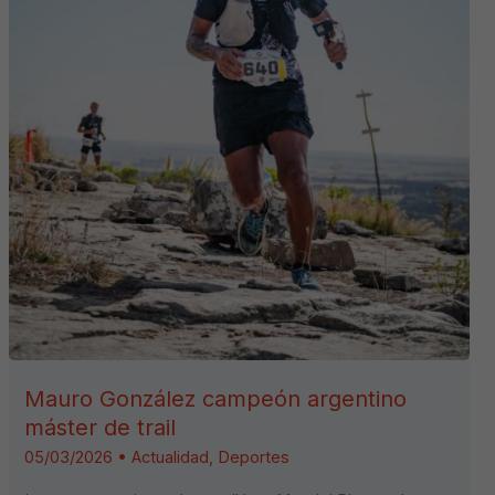
Mauro González campeón argentino
máster de trail
05/03/2026
•
Actualidad
,
Deportes