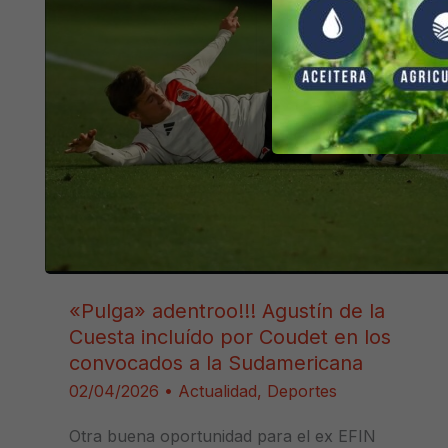
«Pulga» adentroo!!! Agustín de la
Cuesta incluído por Coudet en los
convocados a la Sudamericana
02/04/2026
•
Actualidad
,
Deportes
Otra buena oportunidad para el ex EFIN