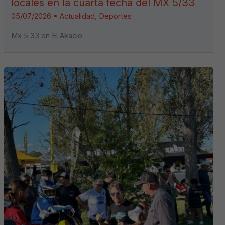
locales en la cuarta fecha del MX 5/33
05/07/2026
•
Actualidad
,
Deportes
Mx 5 33 en El Akacio