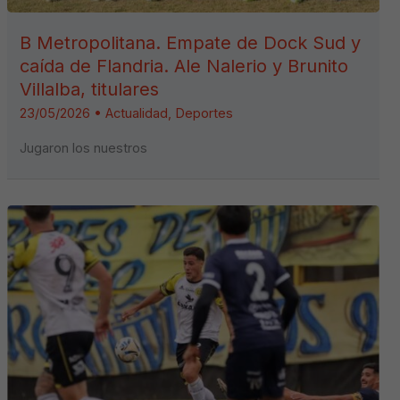
B Metropolitana. Empate de Dock Sud y
caída de Flandria. Ale Nalerio y Brunito
Villalba, titulares
23/05/2026
•
Actualidad
,
Deportes
Jugaron los nuestros