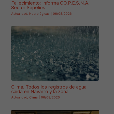
Fallecimiento: Informa CO.P.E.S.N.A.
Sector Sepelios
Actualidad
,
Necrológicas
|
06/08/2026
Clima. Todos los registros de agua
caída en Navarro y la zona
Actualidad
,
Clima
|
06/08/2026