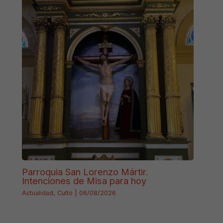
Parroquia San Lorenzo Mártir.
Intenciones de Misa para hoy
Actualidad
,
Culto
|
06/08/2026