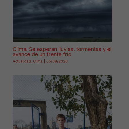
Clima. Se esperan lluvias, tormentas y el
avance de un frente frío
Actualidad
,
Clima
|
05/08/2026