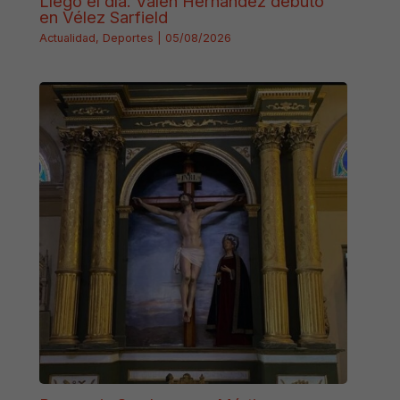
Llegó el día. Valen Hernández debutó
en Vélez Sarfield
Actualidad
,
Deportes
|
05/08/2026