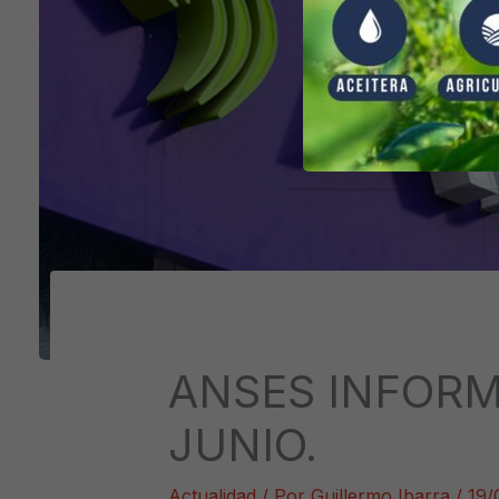
ANSES INFORMA
JUNIO.
Actualidad
/ Por
Guillermo Ibarra
/
19/