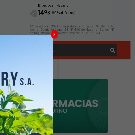
El tiempo en Navarro
14º
89%
8 km/h
Nº de edición 3371 - Propietario y Director: Guillermo F.
Ibarra. Domicilio Legal: 26 Nº 630 de Navarro, Bs. As. Nº
de Registro de la Propiedad Intelectual: 61268174
x
Buscar
Contacto
por: