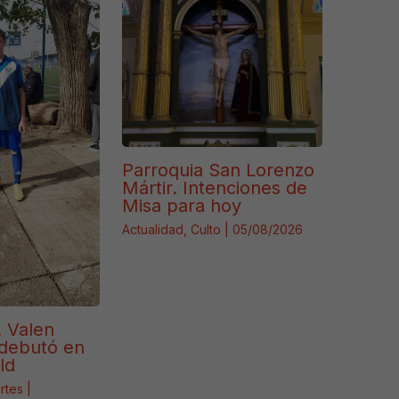
Parroquia San Lorenzo
Mártir. Intenciones de
Misa para hoy
Actualidad
,
Culto
|
05/08/2026
. Valen
debutó en
ld
rtes
|