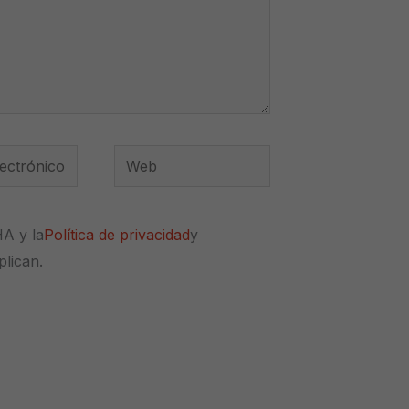
Web
*
HA y la
Política de privacidad
y
plican.