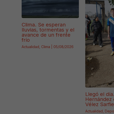
Clima. Se esperan
lluvias, tormentas y el
avance de un frente
frío
Actualidad
,
Clima
|
05/08/2026
Llegó el día
Hernández 
Vélez Sarfie
Actualidad
,
Depo