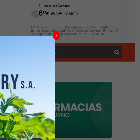
El tiempo en Navarro
6º
88%
13 km/h
Nº de edición 3373 - Propietario y Director: Guillermo F.
Ibarra. Domicilio Legal: 26 Nº 630 de Navarro, Bs. As. Nº
de Registro de la Propiedad Intelectual: 61268174
x
Buscar
Contacto
por: