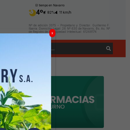
El tiempo en Navarro
4º
82%
11 km/h
Nº de edición 3375 - Propietario y Director: Guillermo F.
Ibarra. Domicilio Legal: 26 Nº 630 de Navarro, Bs. As. Nº
de Registro de la Propiedad Intelectual: 61268174
x
Buscar
Contacto
por: