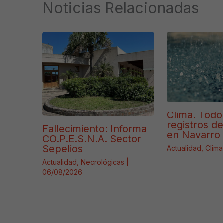
Noticias Relacionadas
Clima. Todo
registros d
Fallecimiento: Informa
en Navarro 
CO.P.E.S.N.A. Sector
Sepelios
Actualidad
,
Clima
Actualidad
,
Necrológicas
|
06/08/2026