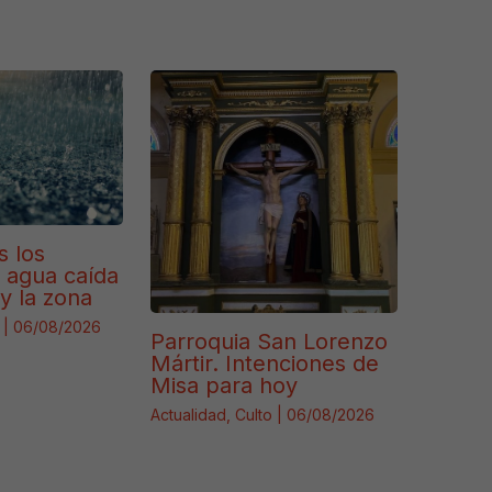
s los
e agua caída
y la zona
|
06/08/2026
Parroquia San Lorenzo
Mártir. Intenciones de
Misa para hoy
Actualidad
,
Culto
|
06/08/2026