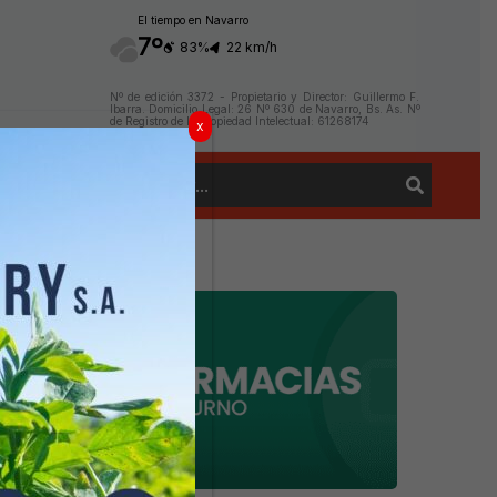
El tiempo en Navarro
7º
83%
22 km/h
Nº de edición 3372 - Propietario y Director: Guillermo F.
Ibarra. Domicilio Legal: 26 Nº 630 de Navarro, Bs. As. Nº
de Registro de la Propiedad Intelectual: 61268174
x
Buscar
Contacto
por: