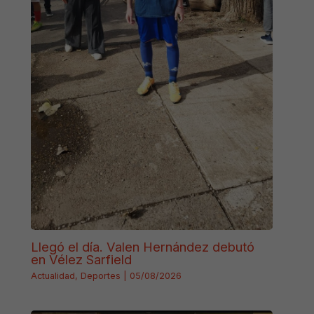
Llegó el día. Valen Hernández debutó
en Vélez Sarfield
Actualidad
,
Deportes
|
05/08/2026