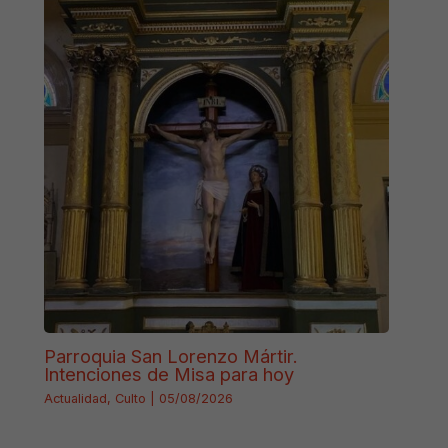
Parroquia San Lorenzo Mártir.
Intenciones de Misa para hoy
Actualidad
,
Culto
|
05/08/2026