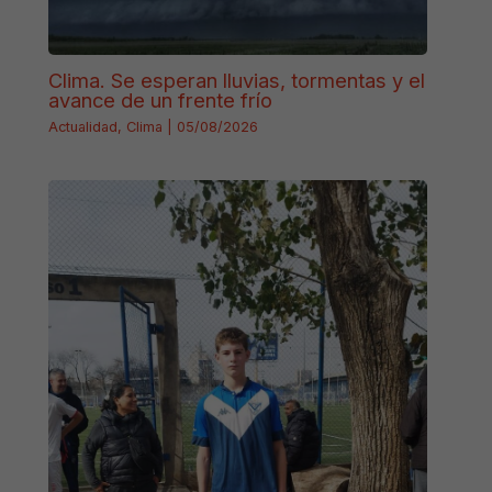
Clima. Se esperan lluvias, tormentas y el
avance de un frente frío
Actualidad
,
Clima
|
05/08/2026