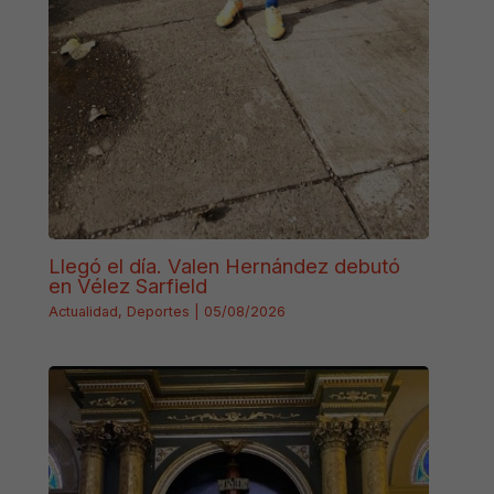
Llegó el día. Valen Hernández debutó
en Vélez Sarfield
Actualidad
,
Deportes
|
05/08/2026