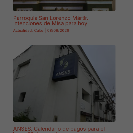
Parroquia San Lorenzo Mártir.
Intenciones de Misa para hoy
Actualidad
,
Culto
|
08/08/2026
ANSES. Calendario de pagos para el