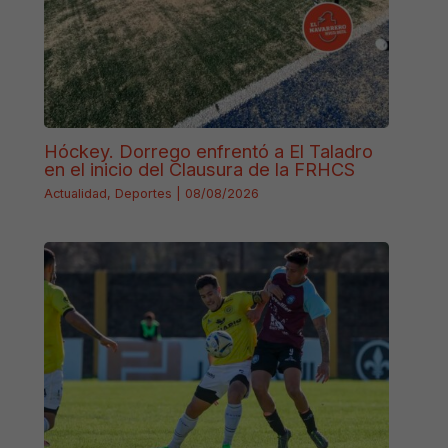
Hóckey. Dorrego enfrentó a El Taladro
en el inicio del Clausura de la FRHCS
Actualidad
,
Deportes
|
08/08/2026