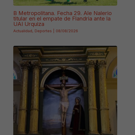
B Metropolitana. Fecha 29. Ale Nalerio
titular en el empate de Flandria ante la
UAI Urquiza
Actualidad
,
Deportes
|
08/08/2026