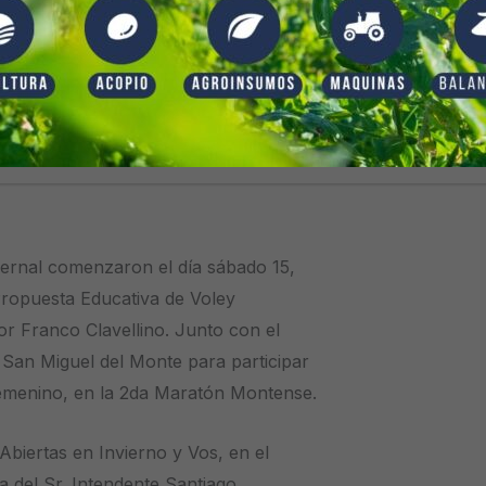
vernal comenzaron el día sábado 15,
Propuesta Educativa de Voley
or Franco Clavellino. Junto con el
e San Miguel del Monte para participar
femenino, en la 2da Maratón Montense.
vernal comenzaron el día sábado 15,
Propuesta Educativa de Voley
or Franco Clavellino. Junto con el
e San Miguel del Monte para participar
femenino, en la 2da Maratón Montense.
 Abiertas en Invierno y Vos, en el
a del Sr. Intendente Santiago