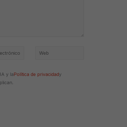
Web
*
HA y la
Política de privacidad
y
plican.