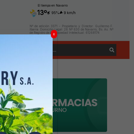
El tiempo en Navarro
13º
95%
9 km/h
Nº de edición 3371 - Propietario y Director: Guillermo F.
Ibarra. Domicilio Legal: 26 Nº 630 de Navarro, Bs. As. Nº
de Registro de la Propiedad Intelectual: 61268174
x
Buscar
Contacto
por: