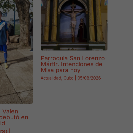
Parroquia San Lorenzo
Mártir. Intenciones de
Misa para hoy
Actualidad
,
Culto
|
05/08/2026
. Valen
debutó en
ld
rtes
|