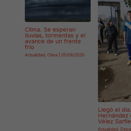
Clima. Se esperan
lluvias, tormentas y el
avance de un frente
frío
Actualidad
,
Clima
|
05/08/2026
Llegó el día
Hernández 
Vélez Sarfie
Actualidad
,
Depo