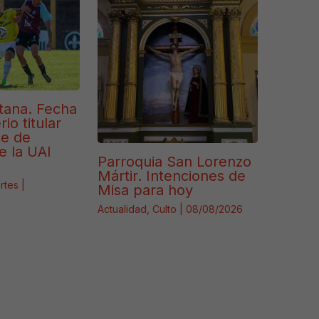
tana. Fecha
io titular
te de
e la UAI
Parroquia San Lorenzo
Mártir. Intenciones de
rtes
|
Misa para hoy
Actualidad
,
Culto
|
08/08/2026