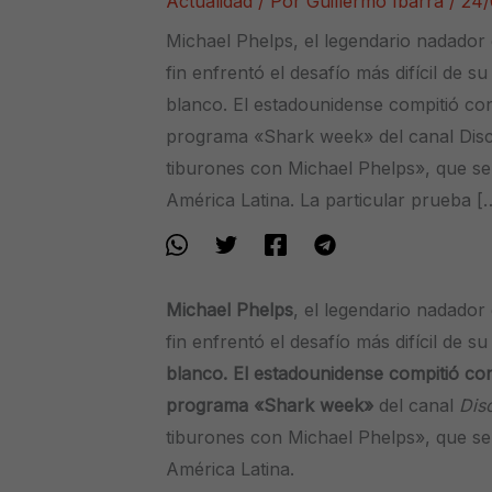
Actualidad
/ Por
Guillermo Ibarra
/
24/
Michael Phelps, el legendario nadador 
fin enfrentó el desafío más difícil de s
blanco. El estadounidense compitió con
programa «Shark week» del canal Dis
tiburones con Michael Phelps», que se
América Latina. La particular prueba [
Michael Phelps
, el legendario nadador
fin enfrentó el desafío más difícil de s
blanco.
El estadounidense compitió con
programa «Shark week»
del canal
Dis
tiburones con Michael Phelps», que se
América Latina.