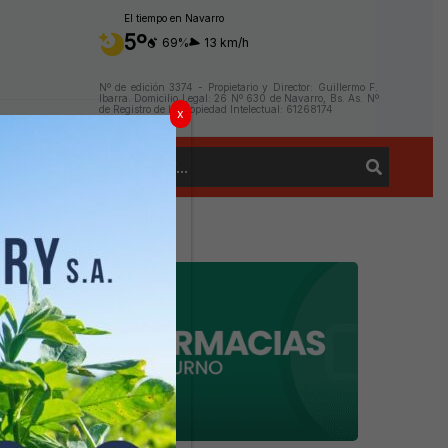
El tiempo en Navarro
5º
69%
13 km/h
Nº de edición 3374 - Propietario y Director: Guillermo F.
Ibarra. Domicilio Legal: 26 Nº 630 de Navarro, Bs. As. Nº
de Registro de la Propiedad Intelectual: 61268174
x
Buscar
Contacto
por: