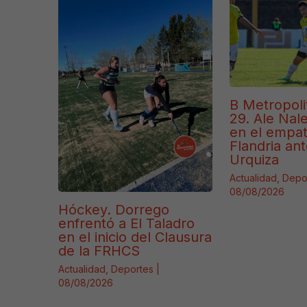
B Metropoli
29. Ale Naler
en el empa
Flandria ant
Urquiza
Actualidad
,
Depo
08/08/2026
Hóckey. Dorrego
enfrentó a El Taladro
en el inicio del Clausura
de la FRHCS
Actualidad
,
Deportes
|
08/08/2026