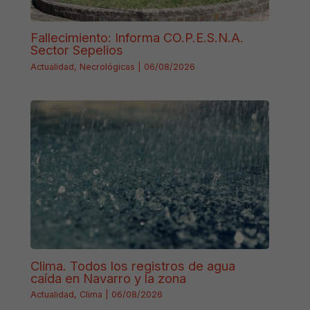
Fallecimiento: Informa CO.P.E.S.N.A.
Sector Sepelios
Actualidad
,
Necrológicas
|
06/08/2026
Clima. Todos los registros de agua
caída en Navarro y la zona
Actualidad
,
Clima
|
06/08/2026