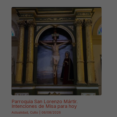
Parroquia San Lorenzo Mártir.
Intenciones de Misa para hoy
Actualidad
,
Culto
|
06/08/2026