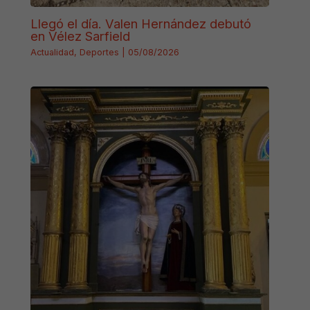
Llegó el día. Valen Hernández debutó
en Vélez Sarfield
Actualidad
,
Deportes
|
05/08/2026