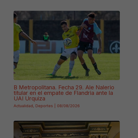
B Metropolitana. Fecha 29. Ale Nalerio
titular en el empate de Flandria ante la
UAI Urquiza
Actualidad
,
Deportes
|
08/08/2026