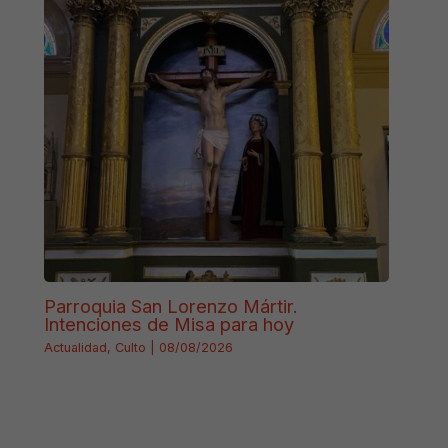
Parroquia San Lorenzo Mártir.
Intenciones de Misa para hoy
Actualidad
,
Culto
|
08/08/2026