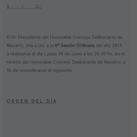
S / D.-
El Sr. Presidente del Honorable Concejo Deliberante de
Navarro, cita a Ud. a la
6ª Sesión Ordinaria
del año 2017,
a realizarse el día Lunes 26 de Junio a las 20:30 hs. en el
recinto del Honorable Concejo Deliberante de Navarro, a
fin de considerarse el siguiente
O R D E N D E L D Í A