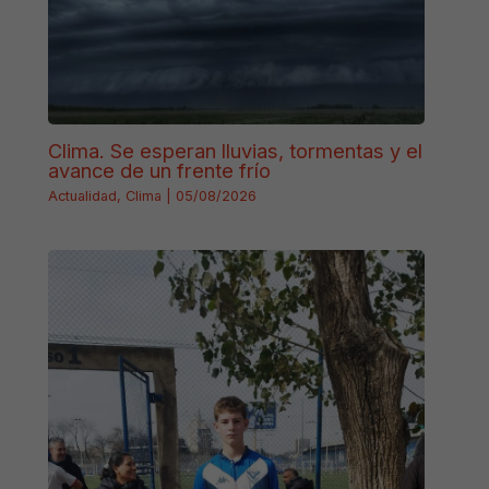
Clima. Se esperan lluvias, tormentas y el
avance de un frente frío
Actualidad
,
Clima
|
05/08/2026