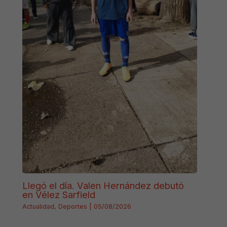
Llegó el día. Valen Hernández debutó
en Vélez Sarfield
Actualidad
,
Deportes
|
05/08/2026