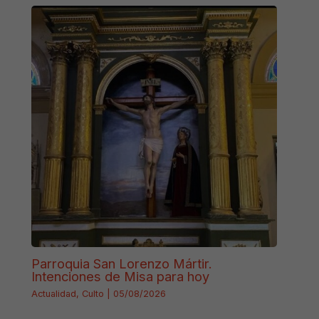
Parroquia San Lorenzo Mártir.
Intenciones de Misa para hoy
Actualidad
,
Culto
|
05/08/2026