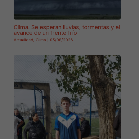
Clima. Se esperan lluvias, tormentas y el
avance de un frente frío
Actualidad
,
Clima
|
05/08/2026