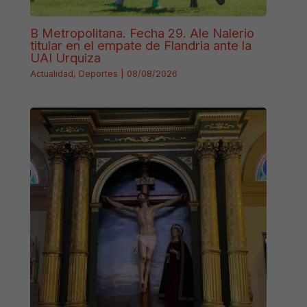
B Metropolitana. Fecha 29. Ale Nalerio
titular en el empate de Flandria ante la
UAI Urquiza
Actualidad
,
Deportes
|
08/08/2026