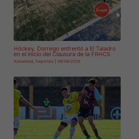
Hóckey. Dorrego enfrentó a El Taladro
en el inicio del Clausura de la FRHCS
Actualidad
,
Deportes
|
08/08/2026