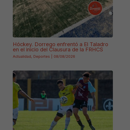
Hóckey. Dorrego enfrentó a El Taladro
en el inicio del Clausura de la FRHCS
Actualidad
,
Deportes
|
08/08/2026