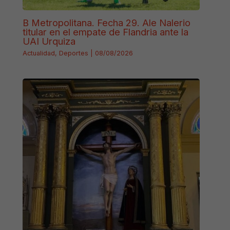
B Metropolitana. Fecha 29. Ale Nalerio
titular en el empate de Flandria ante la
UAI Urquiza
Actualidad
,
Deportes
|
08/08/2026