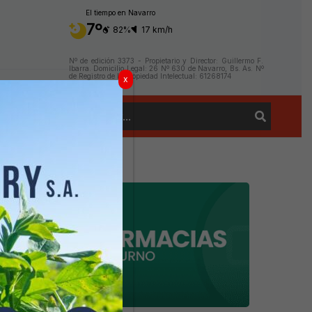
El tiempo en Navarro
7º
82%
17 km/h
Nº de edición 3373 - Propietario y Director: Guillermo F.
Ibarra. Domicilio Legal: 26 Nº 630 de Navarro, Bs. As. Nº
de Registro de la Propiedad Intelectual: 61268174
x
Buscar
Contacto
por: