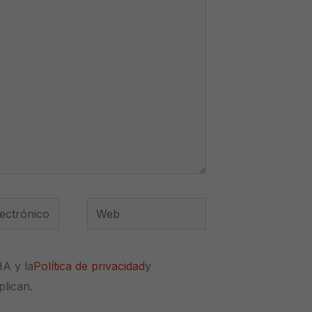
Web
*
HA y la
Política de privacidad
y
plican.