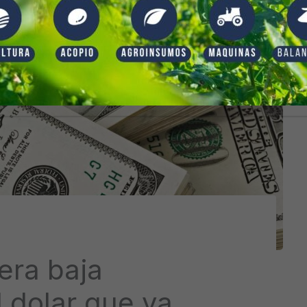
era baja
 dolar que ya