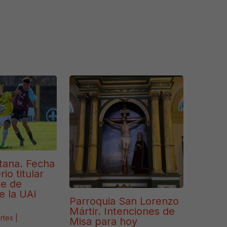
tana. Fecha
io titular
te de
e la UAI
Parroquia San Lorenzo
Mártir. Intenciones de
rtes
|
Misa para hoy