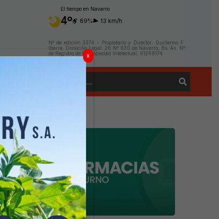
El tiempo en Navarro
4º
69%
13 km/h
Nº de edición 3374 - Propietario y Director: Guillermo F.
Ibarra. Domicilio Legal: 26 Nº 630 de Navarro, Bs. As. Nº
de Registro de la Propiedad Intelectual: 61268174
x
Buscar
Contacto
por: