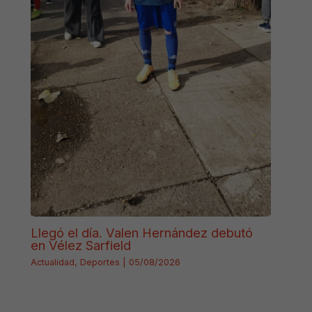
Llegó el día. Valen Hernández debutó
en Vélez Sarfield
Actualidad
,
Deportes
|
05/08/2026