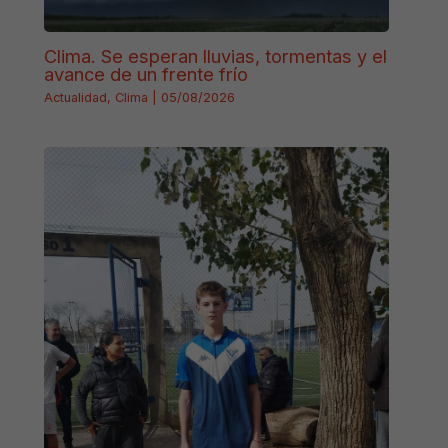
Clima. Se esperan lluvias, tormentas y el
avance de un frente frío
Actualidad
,
Clima
|
05/08/2026