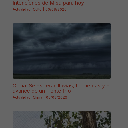
Intenciones de Misa para hoy
Actualidad
,
Culto
|
06/08/2026
Clima. Se esperan lluvias, tormentas y el
avance de un frente frío
Actualidad
,
Clima
|
05/08/2026