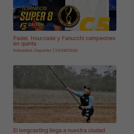
Padel. Hourcade y Fanucchi campeones
en quinta
Actualidad
,
Deportes
|
03/08/2026
El longcasting llega a nuestra ciudad