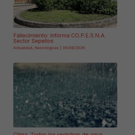
Fallecimiento: Informa CO.P.E.S.N.A.
Sector Sepelios
Actualidad
,
Necrológicas
|
06/08/2026
Clima. Todos los registros de agua