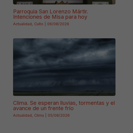
Parroquia San Lorenzo Mártir.
Intenciones de Misa para hoy
Actualidad
,
Culto
|
06/08/2026
Clima. Se esperan lluvias, tormentas y el
avance de un frente frío
Actualidad
,
Clima
|
05/08/2026