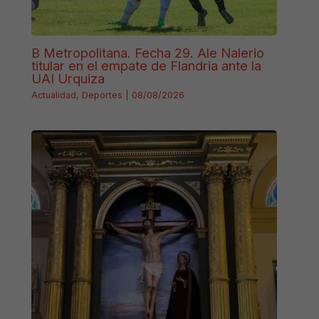
B Metropolitana. Fecha 29. Ale Nalerio
titular en el empate de Flandria ante la
UAI Urquiza
Actualidad
,
Deportes
|
08/08/2026