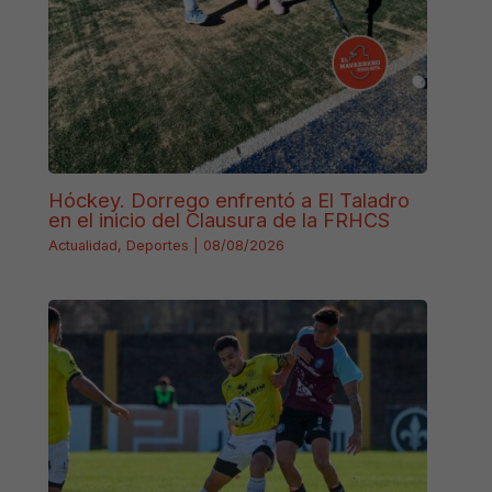
Hóckey. Dorrego enfrentó a El Taladro
en el inicio del Clausura de la FRHCS
Actualidad
,
Deportes
|
08/08/2026