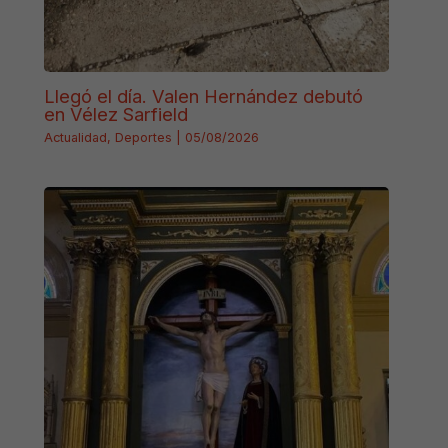
Llegó el día. Valen Hernández debutó
en Vélez Sarfield
Actualidad
,
Deportes
|
05/08/2026