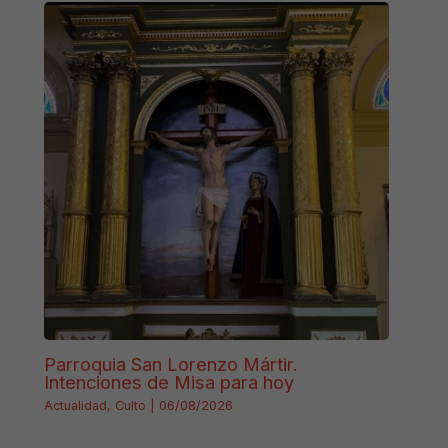
Parroquia San Lorenzo Mártir.
Intenciones de Misa para hoy
Actualidad
,
Culto
|
06/08/2026