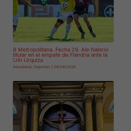
B Metropolitana. Fecha 29. Ale Nalerio
titular en el empate de Flandria ante la
UAI Urquiza
Actualidad
,
Deportes
|
08/08/2026