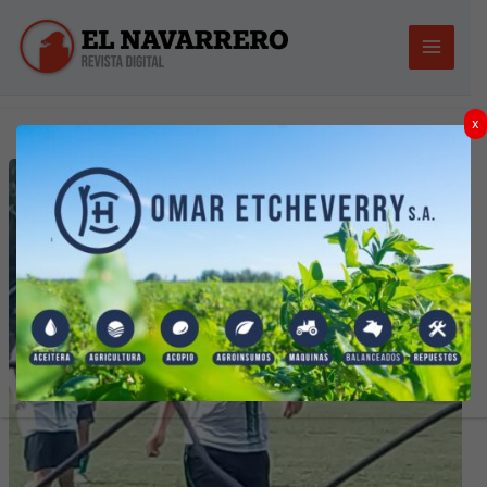
Ir
al
contenido
x