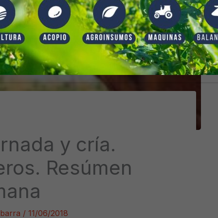
rnada y cría.
neros. Resúmen
emana
Ibarra
/
11/06/2018