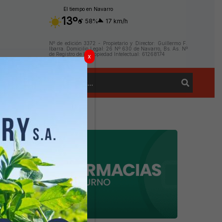
El tiempo en Navarro
13º
58%
17 km/h
Nº de edición 3372 - Propietario y Director: Guillermo F.
Ibarra. Domicilio Legal: 26 Nº 630 de Navarro, Bs. As. Nº
de Registro de la Propiedad Intelectual: 61268174
x
Buscar
Contacto
por: