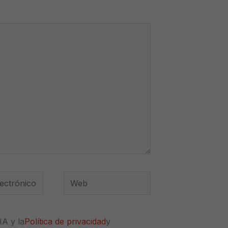
Web
*
HA y la
Política de privacidad
y