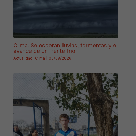
Clima. Se esperan lluvias, tormentas y el
avance de un frente frío
Actualidad
,
Clima
|
05/08/2026