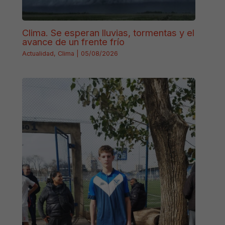
Clima. Se esperan lluvias, tormentas y el
avance de un frente frío
Actualidad
,
Clima
|
05/08/2026