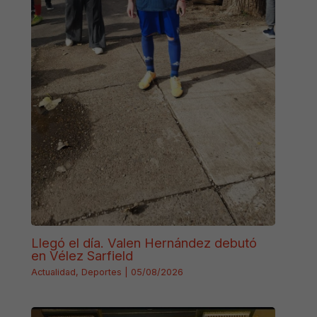
Llegó el día. Valen Hernández debutó
en Vélez Sarfield
Actualidad
,
Deportes
|
05/08/2026