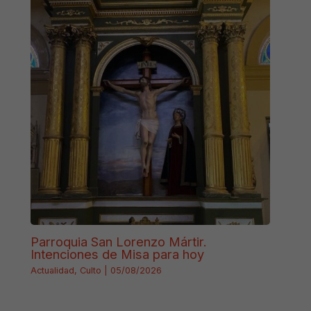
Parroquia San Lorenzo Mártir.
Intenciones de Misa para hoy
Actualidad
,
Culto
|
05/08/2026