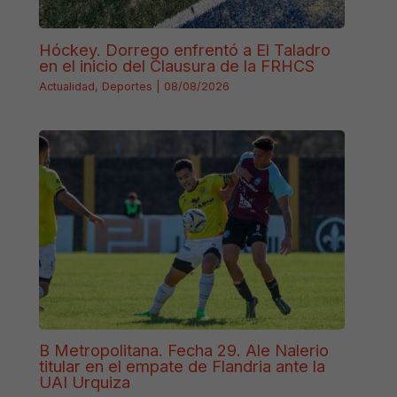
Hóckey. Dorrego enfrentó a El Taladro
en el inicio del Clausura de la FRHCS
Actualidad
,
Deportes
|
08/08/2026
B Metropolitana. Fecha 29. Ale Nalerio
titular en el empate de Flandria ante la
UAI Urquiza