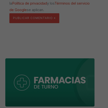
la
Política de privacidad
y los
Términos del servicio
de Google
se aplican.