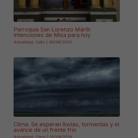
Parroquia San Lorenzo Mártir.
Intenciones de Misa para hoy
Actualidad
,
Culto
|
06/08/2026
Clima. Se esperan lluvias, tormentas y el
avance de un frente frío
Actualidad
,
Clima
|
05/08/2026