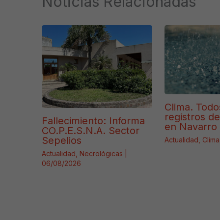
Noticias Relacionadas
Clima. Todo
registros d
Fallecimiento: Informa
en Navarro 
CO.P.E.S.N.A. Sector
Sepelios
Actualidad
,
Clima
Actualidad
,
Necrológicas
|
06/08/2026