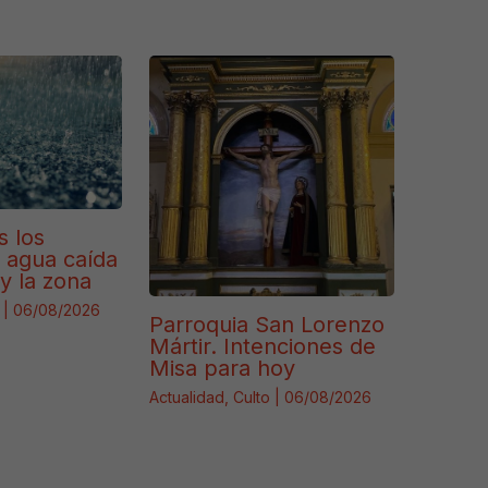
s los
e agua caída
y la zona
|
06/08/2026
Parroquia San Lorenzo
Mártir. Intenciones de
Misa para hoy
Actualidad
,
Culto
|
06/08/2026