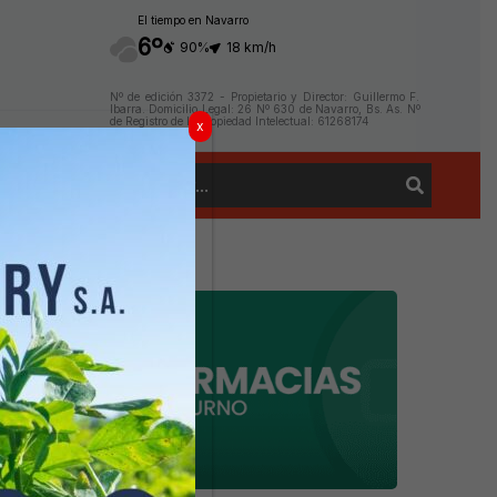
El tiempo en Navarro
6º
90%
18 km/h
Nº de edición 3372 - Propietario y Director: Guillermo F.
Ibarra. Domicilio Legal: 26 Nº 630 de Navarro, Bs. As. Nº
de Registro de la Propiedad Intelectual: 61268174
x
Buscar
Contacto
por: