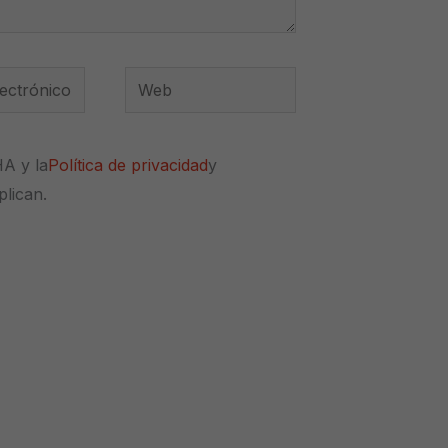
Web
*
HA y la
Política de privacidad
y
plican.