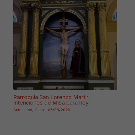
Parroquia San Lorenzo Mártir.
Intenciones de Misa para hoy
Actualidad
,
Culto
|
06/08/2026