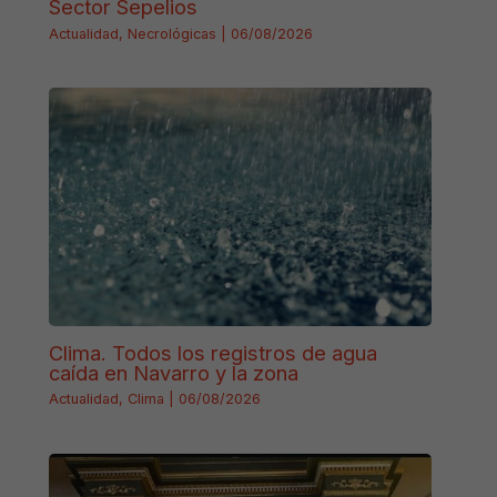
Sector Sepelios
Actualidad
,
Necrológicas
|
06/08/2026
Clima. Todos los registros de agua
caída en Navarro y la zona
Actualidad
,
Clima
|
06/08/2026