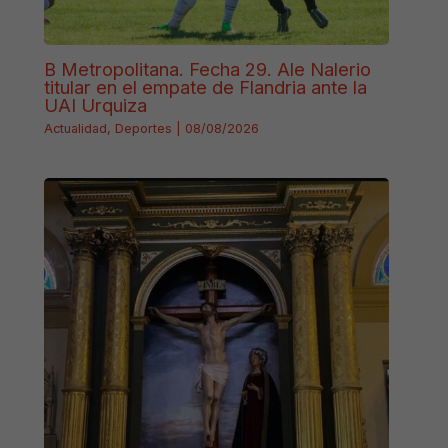
B Metropolitana. Fecha 29. Ale Nalerio
titular en el empate de Flandria ante la
UAI Urquiza
Actualidad
,
Deportes
|
08/08/2026