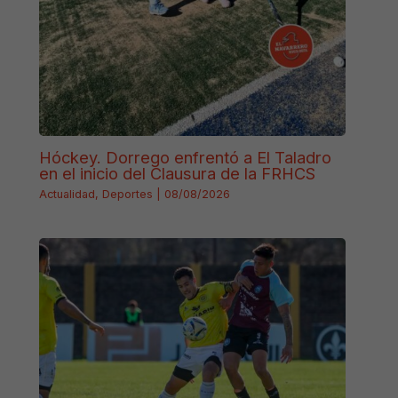
Hóckey. Dorrego enfrentó a El Taladro
en el inicio del Clausura de la FRHCS
Actualidad
,
Deportes
|
08/08/2026