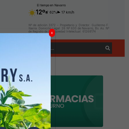
El tiempo en Navarro
12º
62%
17 km/h
Nº de edición 3372 - Propietario y Director: Guillermo F.
Ibarra. Domicilio Legal: 26 Nº 630 de Navarro, Bs. As. Nº
de Registro de la Propiedad Intelectual: 61268174
x
Buscar
Contacto
por: