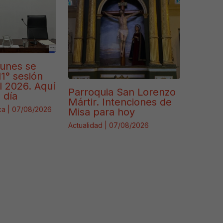
lunes se
11° sesión
l 2026. Aquí
Parroquia San Lorenzo
 día
Mártir. Intenciones de
ca
|
07/08/2026
Misa para hoy
Actualidad
|
07/08/2026