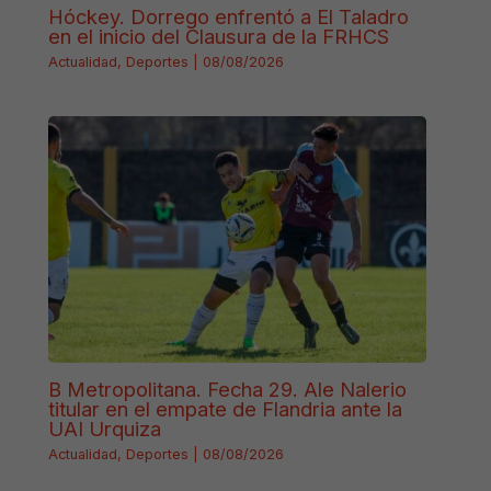
Hóckey. Dorrego enfrentó a El Taladro
en el inicio del Clausura de la FRHCS
Actualidad
,
Deportes
|
08/08/2026
B Metropolitana. Fecha 29. Ale Nalerio
titular en el empate de Flandria ante la
UAI Urquiza
Actualidad
,
Deportes
|
08/08/2026