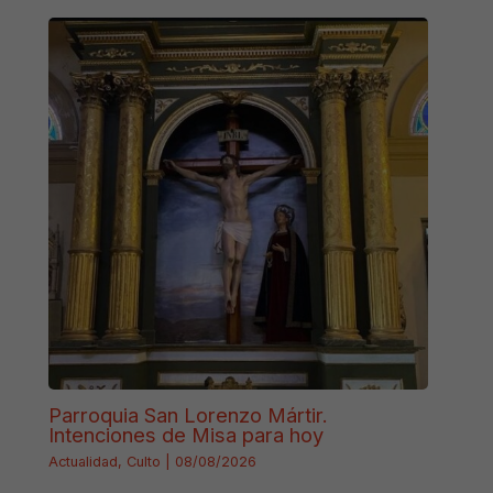
Parroquia San Lorenzo Mártir.
Intenciones de Misa para hoy
Actualidad
,
Culto
|
08/08/2026