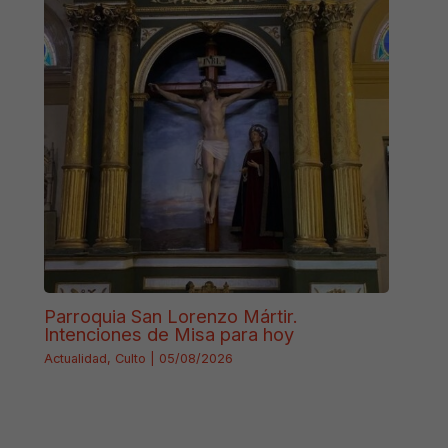
Parroquia San Lorenzo Mártir.
Intenciones de Misa para hoy
Actualidad
,
Culto
|
05/08/2026