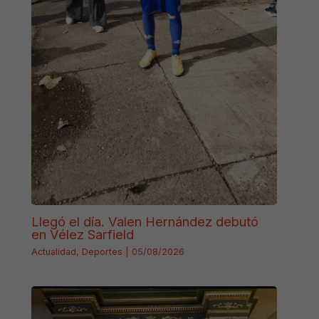
Llegó el día. Valen Hernández debutó
en Vélez Sarfield
Actualidad
,
Deportes
|
05/08/2026