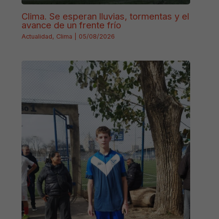
Clima. Se esperan lluvias, tormentas y el
avance de un frente frío
Actualidad
,
Clima
|
05/08/2026