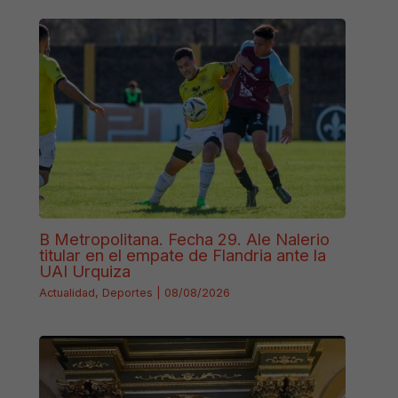
B Metropolitana. Fecha 29. Ale Nalerio
titular en el empate de Flandria ante la
UAI Urquiza
Actualidad
,
Deportes
|
08/08/2026