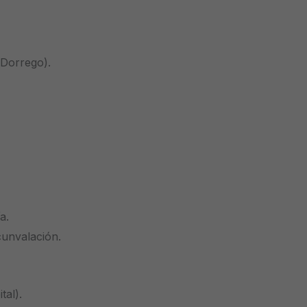
 Dorrego).
a.
rcunvalación.
tal).