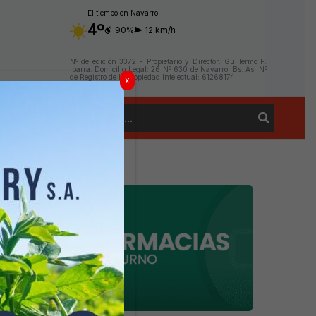
El tiempo en Navarro
4º
90%
12 km/h
Nº de edición 3372 - Propietario y Director: Guillermo F.
Ibarra. Domicilio Legal: 26 Nº 630 de Navarro, Bs. As. Nº
de Registro de la Propiedad Intelectual: 61268174
x
Buscar
Contacto
por: