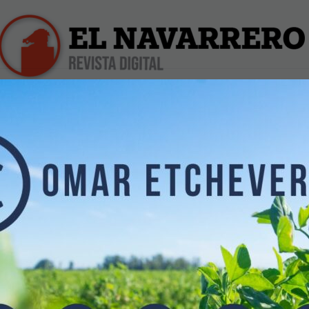
iles
Farmacias de Turno
Profesionales
Dólar Hoy
PADRE MINGO.
05/2017
la Virgen y los Sectores Parroquiales.
omo todos saben, desde hace muchos