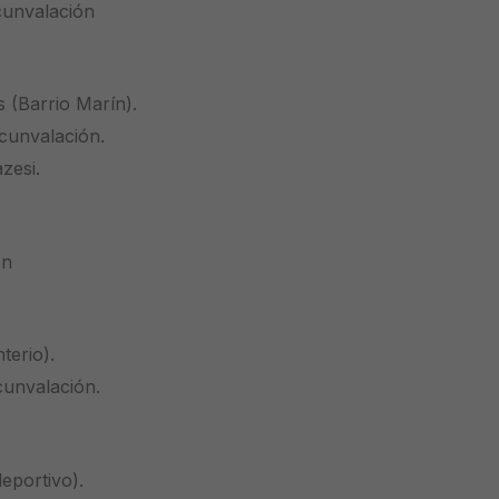
rcunvalación
s (Barrio Marín).
rcunvalación.
zesi.
ón
terio).
rcunvalación.
eportivo).