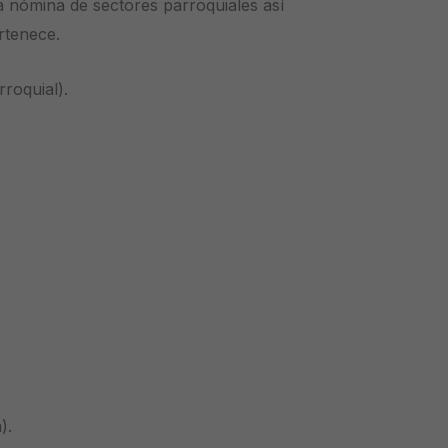
a nómina de sectores parroquiales así
rtenece.
roquial).
).